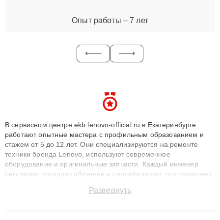
Опыт работы – 7 лет
В сервисном центре ekb.lenovo-official.ru в Екатеринбурге
работают опытные мастера с профильным образованием и
стажем от 5 до 12 лет. Они специализируются на ремонте
техники бренда Lenovo, используют современное
оборудование и оригинальные запчасти. Каждый инженер
регулярно проходит обучение и сертификацию, что позволяет
быстро и точноdiagnostikировать поломки и восстанавливать
Развернуть
технику с сохранением гарантии до 3 лет. Наши мастера
решают сложные случаи: от замены матриц и материнских
плат до ремонта после залития и восстановления данных.