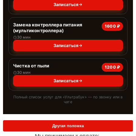
Записаться
Замена контроллера питания
1600 ₽
(мультиконтроллера)
30 мин
Записаться
Чистка от пыли
1200 ₽
30 мин
Записаться
Полный список услуг для «
Ультрабук
» — по звонку или в
чате
Другая поломка