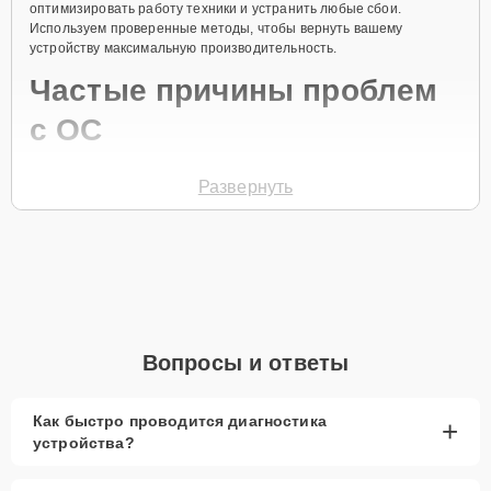
оптимизировать работу техники и устранить любые сбои.
Используем проверенные методы, чтобы вернуть вашему
устройству максимальную производительность.
Частые причины проблем
с ОС
Сбой в обновлениях системы
Развернуть
Вирусное заражение
Ошибка при установке драйверов
Избыточное количество программ
Перегрузка системы файлами
Для записи на настройку ОС позвоните по телефону +7 (343) 288-
Вопросы и ответы
39-12 или оставьте
Заявку на сайте
. Специалист перезвонит в
течение минуты для уточнения всех вопросов и записи на
диагностику и ремонт.
Как быстро проводится диагностика
+
Главные особенности
устройства?
сервиса