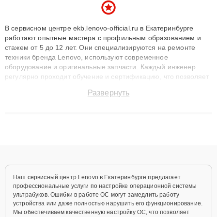
В сервисном центре ekb.lenovo-official.ru в Екатеринбурге
работают опытные мастера с профильным образованием и
стажем от 5 до 12 лет. Они специализируются на ремонте
техники бренда Lenovo, используют современное
оборудование и оригинальные запчасти. Каждый инженер
регулярно проходит обучение и сертификацию, что позволяет
быстро и точноdiagnostikировать поломки и восстанавливать
Развернуть
технику с сохранением гарантии до 3 лет. Наши мастера
решают сложные случаи: от замены матриц и материнских
плат до ремонта после залития и восстановления данных.
Благодаря высокой квалификации и ответственному подходу
клиенты получают быстрый, качественный ремонт и понятные
объяснения по результатам диагностики.
Наш сервисный центр Lenovo в Екатеринбурге предлагает
профессиональные услуги по настройке операционной системы
ультрабуков. Ошибки в работе ОС могут замедлить работу
устройства или даже полностью нарушить его функционирование.
Мы обеспечиваем качественную настройку ОС, что позволяет