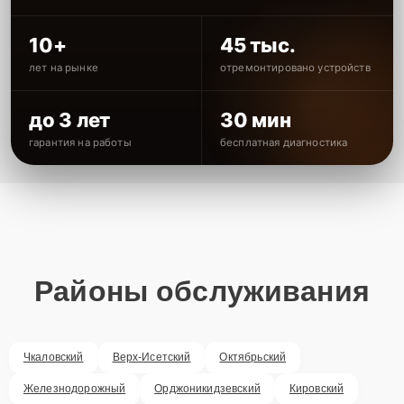
10+
45 тыс.
лет на рынке
отремонтировано устройств
до 3 лет
30 мин
гарантия на работы
бесплатная диагностика
Районы обслуживания
Чкаловский
Верх-Исетский
Октябрьский
Железнодорожный
Орджоникидзевский
Кировский