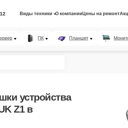
-12
Виды техники
О компании
Цены на ремонт
Ак
ервер
ПК
Планшет
Монит
шки устройства
UK Z1 в