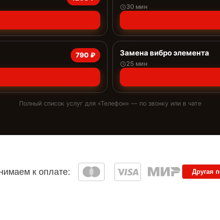
30 мин
Замена вибро элемента
790 ₽
25 мин
Полный список услуг для «
Телефон
» — по звонку или в чате
имаем к оплате:
Другая 