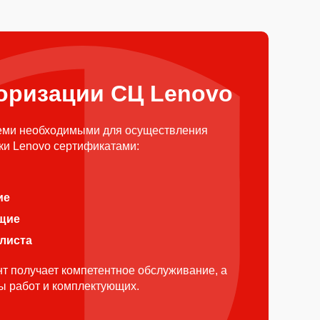
оризации СЦ Lenovo
еми необходимыми для осуществления
ки Lenovo сертификатами:
ие
щие
алиста
т получает компетентное обслуживание, а
ды работ и комплектующих.