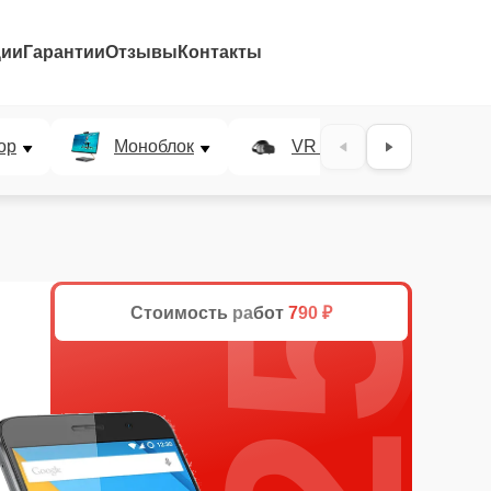
ции
Гарантии
Отзывы
Контакты
25%
ор
Моноблок
VR система
Стоимость работ
790 ₽