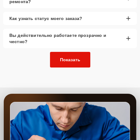
ремонта?
надежные аналоги проверенных и зарекомендовавших себя
производителей.
+
Этапы ремонта
Как узнать статус моего заказа?
Для оперативного ремонта вашей техники нужно:
Вы действительно работаете прозрачно и
+
честно?
Позвонить по телефону горячей линии или
запросить обратный звонок через Форму заявки
для быстрого уточнения деталей.
Показать
Привезти устройство в ближайший центр или
передать аппарат курьеру службы доставки,
дождаться результатов диагностики и принять
решение.
Дождаться оповещения о готовности и забрать
устройство самостоятельно или воспользоваться
курьерской доставкой.
При необходимости клиент может воспользоваться услугой
вызова мастера для проведения диагностики и ремонта в
желаемом месте и удобное время.