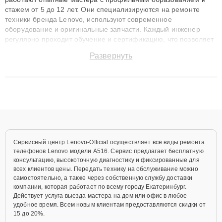
стажем от 5 до 12 лет. Они специализируются на ремонте
техники бренда Lenovo, используют современное
оборудование и оригинальные запчасти. Каждый инженер
регулярно проходит обучение и сертификацию, что позволяет
быстро и точноdiagnostikировать поломки и восстанавливать
Развернуть
технику с сохранением гарантии до 3 лет. Наши мастера
решают сложные случаи: от замены матриц и материнских
плат до ремонта после залития и восстановления данных.
Благодаря высокой квалификации и ответственному подходу
клиенты получают быстрый, качественный ремонт и понятные
объяснения по результатам диагностики.
Сервисный центр Lenovo-Official осуществляет все виды ремонта
телефонов Lenovo модели A516. Сервис предлагает бесплатную
консультацию, высокоточную диагностику и фиксированные для
всех клиентов цены. Передать технику на обслуживание можно
самостоятельно, а также через собственную службу доставки
компании, которая работает по всему городу Екатеринбург.
Действует услуга выезда мастера на дом или офис в любое
удобное время. Всем новым клиентам предоставляются скидки от
15 до 20%.