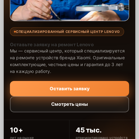
Какие предоставляются
гарантии
Каждому клиенту предоставляется гарантия сервиса, которая
распространяется на все виды ремонта, а также на все
СПЕЦИАЛИЗИРОВАННЫЙ СЕРВИСНЫЙ ЦЕНТР LENOVO
используемые запчасти. Гарантия включает в себя срочную
обработку гарантийных случаев и постгарантийное обслуживание.
Оставьте заявку на ремонт Lenovo
При гарантийном случае наш сервис установит новые запчасти и
Мы — сервисный центр, который специализируется
обновит программное обеспечение совершенно бесплатно. Более
на ремонте устройств бренда Xiaomi. Оригинальные
подробную информацию можно получить в разделе
Гарантии
.
комплектующие, честные цены и гарантия до 3 лет
Наличие запчастей и их
на каждую работу.
качество
Оставить заявку
Компания располагает собственными складами для получения
быстрого доступа к более 3 000 запчастям (оригинальные и
Смотреть цены
качественные аналоги). Клиенты нашего сервиса не ожидают
поступления запчастей, мастера приступают к ремонту сразу
после получения и диагностирования устройства.
Стоимость услуг и
10+
45 тыс.
лет на рынке
отремонтировано устройств