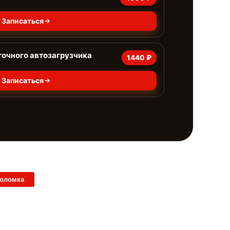
Записаться
точного автозагрузчика
1440 ₽
Записаться
поломка