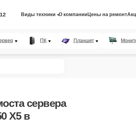
-12
Виды техники
О компании
Цены на ремонт
Ак
ервер
ПК
Планшет
Монит
моста сервера
0 X5 в