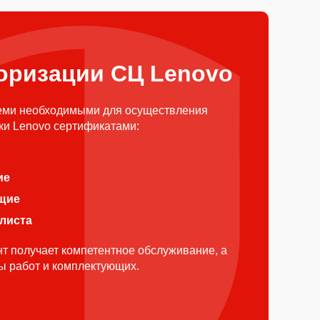
оризации СЦ Lenovo
еми необходимыми для осуществления
ки Lenovo сертификатами:
ие
щие
алиста
т получает компетентное обслуживание, а
ды работ и комплектующих.