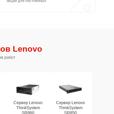
акции для постоянных
ов Lenovo
ов работ
o
Сервер Lenovo
Сервер Lenovo
ThinkSystem
ThinkSystem
SR860
SR850