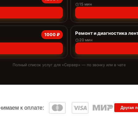
15 мин
Ремонт и диагностика лен
1000 ₽
20 мин
Полный список услуг для «
Сервер
» — по звонку или в чате
имаем к оплате:
Другая 