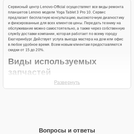
Сервисный центр Lenovo-Official осуществляет все виды ремонта
планшетов Lenovo модели Yoga Tablet 3 Pro 10. Сервис
предлагает бесплатную консультацию, высокоточную диагностику
и фиксированные для всех клиентов цены. Передать технику на
обслуживание можно самостоятельно, а также через собственную
службу доставки компании, которая работает по всему городу
Екатеринбург. Действует услуга выезда мастера на дом или офис
в любое удобное время. Всем новым клиентам предоставляются
скидки от 15 до 20%.
Виды используемых
запчастей
Развернуть
Для ремонта планшета модели Yoga Tablet 3 Pro 10 предлагаются
как оригинальные комплектующие бренда Lenovo, так и
качественные аналоги фирменных деталей. Выбор варианта
запчастей или качества аналогичных комплектующих всегда
остается за клиентом.
Как определиться с выбором запчастей:
Если устройство свежей модели и есть планы на
Вопросы и ответы
активное использование устройства дольше