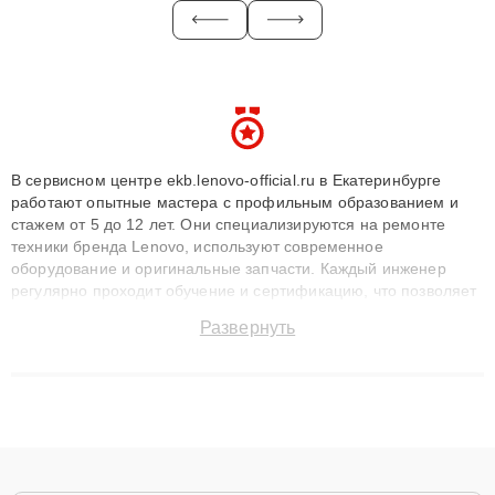
В сервисном центре ekb.lenovo-official.ru в Екатеринбурге
работают опытные мастера с профильным образованием и
стажем от 5 до 12 лет. Они специализируются на ремонте
техники бренда Lenovo, используют современное
оборудование и оригинальные запчасти. Каждый инженер
регулярно проходит обучение и сертификацию, что позволяет
быстро и точноdiagnostikировать поломки и восстанавливать
Развернуть
технику с сохранением гарантии до 3 лет. Наши мастера
решают сложные случаи: от замены матриц и материнских
плат до ремонта после залития и восстановления данных.
Благодаря высокой квалификации и ответственному подходу
клиенты получают быстрый, качественный ремонт и понятные
объяснения по результатам диагностики.