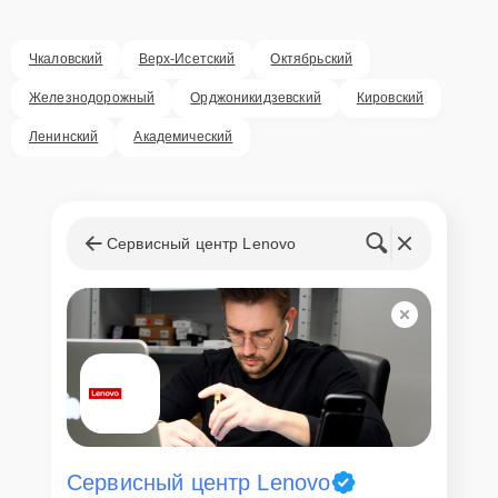
оперативного решения любых вопросов. В среднем, ремонт
занимает не более трех часов, поэтому в большинстве случаев
клиент сможет забрать свой гаджет в этот же день. При
Чкаловский
Верх-Исетский
Октябрьский
необходимости предоставляется услуга экспресс-ремонта.
Железнодорожный
Орджоникидзевский
Кировский
Внимание! Устройство отправляется на ремонт только после
согласования вариантов запчастей и стоимости ремонта с
Ленинский
Академический
клиентом. Стоимость ремонта фиксируется и не может быть
изменена в процессе или после завершения работ.
Доставка или выезд
мастера
Сервисный центр Lenovo
Если у клиента нет времени или возможности для перемещения
крупногабаритной техники, он может заказать курьерскую
доставку или услугу выезда мастера. Специалист приедет в
удобное место и время, проведет тщательную диагностику и при
наличии оборудования осуществит оперативный ремонт.
Как приехать в сервисный
центр
Сервисный центр Lenovo