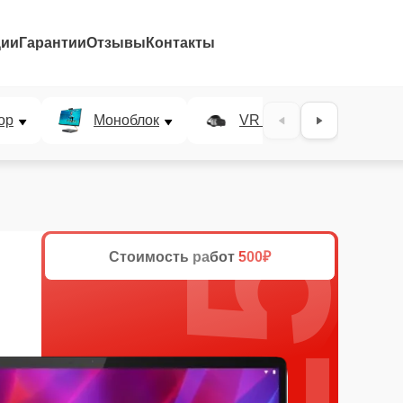
ции
Гарантии
Отзывы
Контакты
25%
ор
Моноблок
VR система
Стоимость работ
500₽