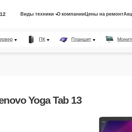
-12
Виды техники
О компании
Цены на ремонт
Ак
ервер
ПК
Планшет
Монит
enovo Yoga Tab 13