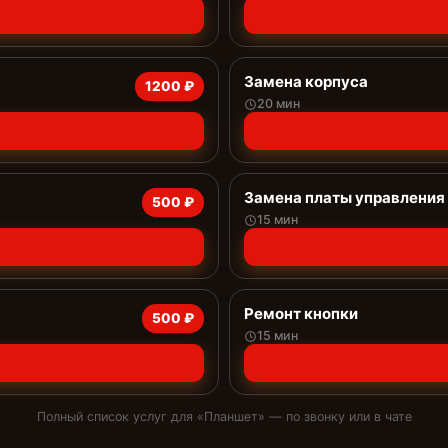
Замена корпуса
1200 ₽
20 мин
Замена платы управления 
500 ₽
15 мин
Ремонт кнопки
500 ₽
15 мин
Полный список услуг для «
Планшет
» — по звонку или в чате