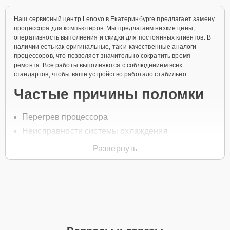
Наш сервисный центр Lenovo в Екатеринбурге предлагает замену
процессора для компьютеров. Мы предлагаем низкие цены,
оперативность выполнения и скидки для постоянных клиентов. В
наличии есть как оригинальные, так и качественные аналоги
процессоров, что позволяет значительно сократить время
ремонта. Все работы выполняются с соблюдением всех
стандартов, чтобы ваше устройство работало стабильно.
Частые причины поломки
Перегрев процессора
Неисправности системы охлаждения
Перепады напряжения
Развернуть
Механические повреждения
Износ термопасты или других элементов
охлаждения
Для замены процессора свяжитесь с нами по телефону +7 (343)
288-39-12 или оставьте
Заявку на сайте
. Специалист свяжется с
вами в течение минуты для уточнения всех вопросов и записи на