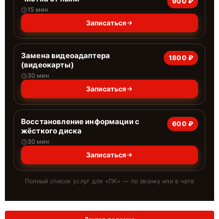
900 ₽
15 мин
Записаться
Замена видеоадаптера
1800 ₽
(видеокарты)
30 мин
Записаться
Восстановление информации с
600 ₽
жёсткого диска
30 мин
Записаться
Полный список услуг для «
ПК
» — по звонку или в чате