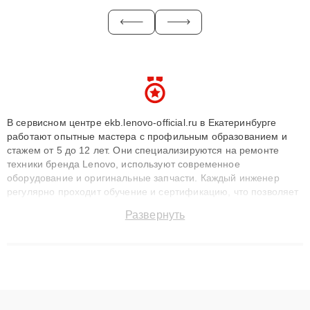
В сервисном центре ekb.lenovo-official.ru в Екатеринбурге
работают опытные мастера с профильным образованием и
стажем от 5 до 12 лет. Они специализируются на ремонте
техники бренда Lenovo, используют современное
оборудование и оригинальные запчасти. Каждый инженер
регулярно проходит обучение и сертификацию, что позволяет
быстро и точноdiagnostikировать поломки и восстанавливать
Развернуть
технику с сохранением гарантии до 3 лет. Наши мастера
решают сложные случаи: от замены матриц и материнских
плат до ремонта после залития и восстановления данных.
Благодаря высокой квалификации и ответственному подходу
клиенты получают быстрый, качественный ремонт и понятные
объяснения по результатам диагностики.