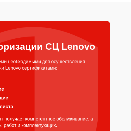
оризации СЦ Lenovo
еми необходимыми для осуществления
ки Lenovo сертификатами:
ие
щие
алиста
т получает компетентное обслуживание, а
ды работ и комплектующих.