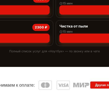
15 мин
Чистка от пыли
2300 ₽
15 мин
Полный список услуг для «
Ноутбук
» — по звонку или в чате
имаем к оплате:
Другая 