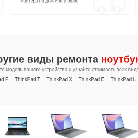
мастера на дом или в офис
ругие виды ремонта
ноутбу
е модель вашего устройства и узнайте стоимость всех вид
ad P
ThinkPad T
ThinkPad X
ThinkPad E
ThinkPad L