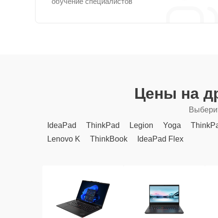
обучение специалистов
Цены на д
Выберит
IdeaPad
ThinkPad
Legion
Yoga
ThinkP
Lenovo K
ThinkBook
IdeaPad Flex