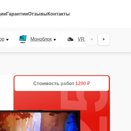
ции
Гарантии
Отзывы
Контакты
25%
ор
Моноблок
VR система
Стоимость работ
1290 ₽