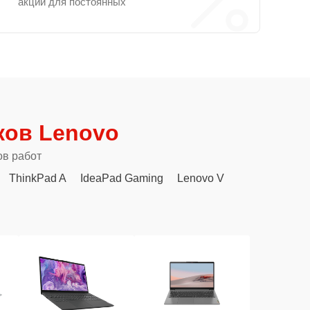
акции для постоянных
ков Lenovo
ов работ
ThinkPad A
IdeaPad Gaming
Lenovo V