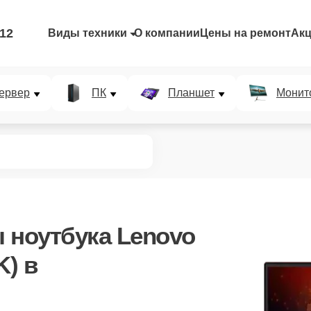
-12
Виды техники
О компании
Цены на ремонт
Ак
ервер
ПК
Планшет
Монит
 ноутбука Lenovo
K) в