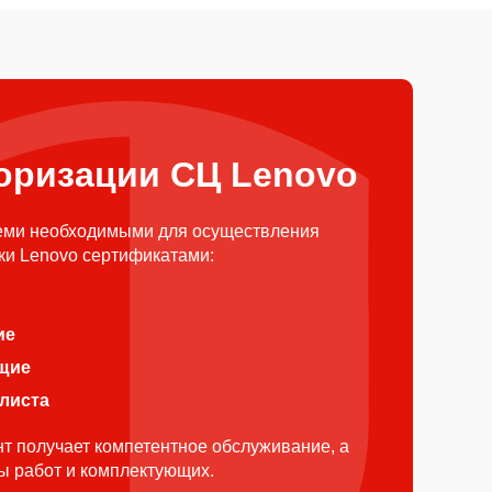
оризации СЦ Lenovo
еми необходимыми для осуществления
ки Lenovo сертификатами:
ие
щие
алиста
т получает компетентное обслуживание, а
ды работ и комплектующих.