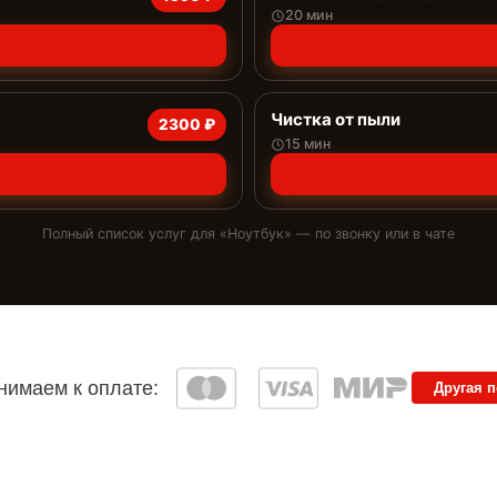
20 мин
Чистка от пыли
2300 ₽
15 мин
Полный список услуг для «
Ноутбук
» — по звонку или в чате
имаем к оплате:
Другая 