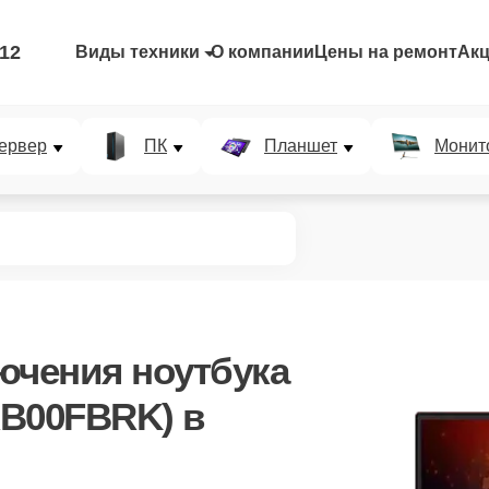
-12
Виды техники
О компании
Цены на ремонт
Ак
ервер
ПК
Планшет
Монит
ючения ноутбука
RB00FBRK) в