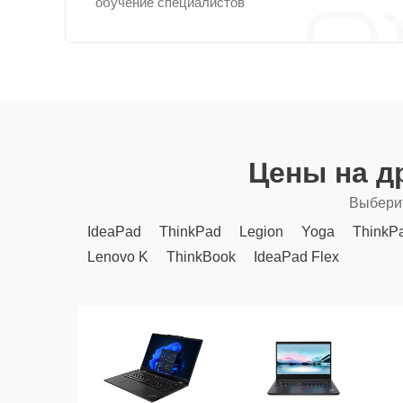
обучение специалистов
Цены на д
Выберит
IdeaPad
ThinkPad
Legion
Yoga
ThinkP
Lenovo K
ThinkBook
IdeaPad Flex