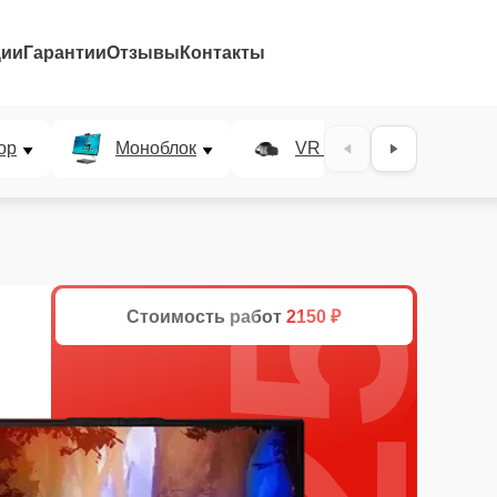
ции
Гарантии
Отзывы
Контакты
25%
ор
Моноблок
VR система
Стоимость работ
2150 ₽