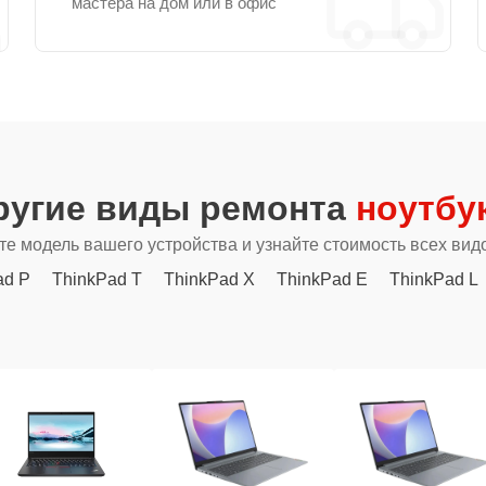
мастера на дом или в офис
ругие виды ремонта
ноутбу
е модель вашего устройства и узнайте стоимость всех вид
ad P
ThinkPad T
ThinkPad X
ThinkPad E
ThinkPad L