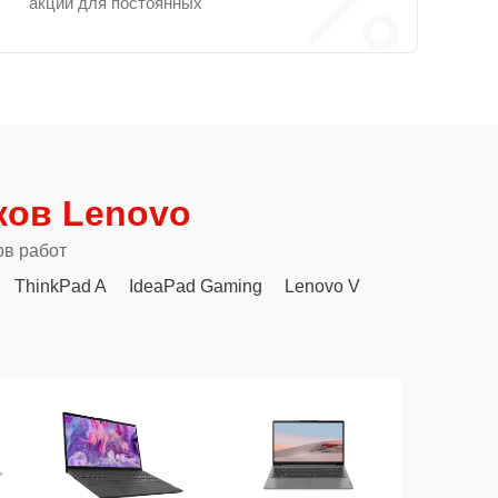
акции для постоянных
ков Lenovo
ов работ
ThinkPad A
IdeaPad Gaming
Lenovo V