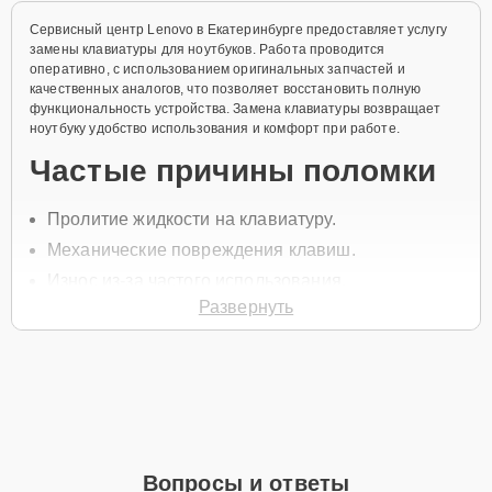
Сервисный центр Lenovo в Екатеринбурге предоставляет услугу
замены клавиатуры для ноутбуков. Работа проводится
оперативно, с использованием оригинальных запчастей и
качественных аналогов, что позволяет восстановить полную
функциональность устройства. Замена клавиатуры возвращает
ноутбуку удобство использования и комфорт при работе.
Частые причины поломки
Пролитие жидкости на клавиатуру.
Механические повреждения клавиш.
Износ из-за частого использования.
Развернуть
Перегрев устройства.
Повреждения от ударов и падений.
Чтобы записаться на ремонт, позвоните по телефону +7 (343)
288-39-12 или оставьте
Заявку на сайте
, и специалист службы
заботы о клиентах перезвонит вам в течение минуты для
уточнения всех вопросов.
Главные особенности
Вопросы и ответы