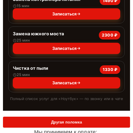
1490 ₽
15 мин
Записаться
Замена южного моста
2300 ₽
25 мин
Записаться
Чистка от пыли
1330 ₽
25 мин
Записаться
Полный список услуг для «
Ноутбук
» — по звонку или в чате
Другая поломка
Мы принимаем к оплате: