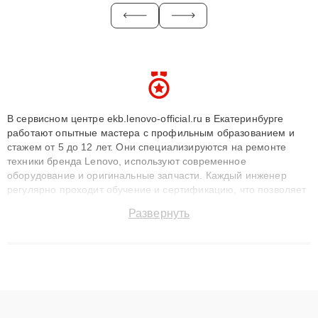
В сервисном центре ekb.lenovo-official.ru в Екатеринбурге
работают опытные мастера с профильным образованием и
стажем от 5 до 12 лет. Они специализируются на ремонте
техники бренда Lenovo, используют современное
оборудование и оригинальные запчасти. Каждый инженер
регулярно проходит обучение и сертификацию, что позволяет
быстро и точноdiagnostikировать поломки и восстанавливать
Развернуть
технику с сохранением гарантии до 3 лет. Наши мастера
решают сложные случаи: от замены матриц и материнских
плат до ремонта после залития и восстановления данных.
Благодаря высокой квалификации и ответственному подходу
клиенты получают быстрый, качественный ремонт и понятные
объяснения по результатам диагностики.