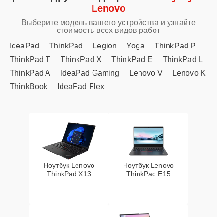
Lenovo
Выберите модель вашего устройства и узнайте
стоимость всех видов работ
IdeaPad
ThinkPad
Legion
Yoga
ThinkPad P
ThinkPad T
ThinkPad X
ThinkPad E
ThinkPad L
ThinkPad A
IdeaPad Gaming
Lenovo V
Lenovo K
ThinkBook
IdeaPad Flex
Ноутбук Lenovo
Ноутбук Lenovo
ThinkPad X13
ThinkPad E15