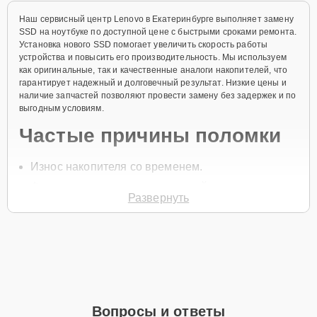
Наш сервисный центр Lenovo в Екатеринбурге выполняет замену
SSD на ноутбуке по доступной цене с быстрыми сроками ремонта.
Установка нового SSD помогает увеличить скорость работы
устройства и повысить его производительность. Мы используем
как оригинальные, так и качественные аналоги накопителей, что
гарантирует надежный и долговечный результат. Низкие цены и
наличие запчастей позволяют провести замену без задержек и по
выгодным условиям.
Частые причины поломки
Износ накопителя со временем.
Физические повреждения устройства.
Развернуть
Перегрев.
Попадание влаги внутрь корпуса.
Перепады напряжения.
Для начала замены SSD позвоните по телефону +7 (343) 288-39-
12 или оставьте
Заявку на сайте
. Специалист свяжется в течение
минуты, чтобы уточнить детали и записать на диагностику.
Вопросы и ответы
Установка нового накопителя обеспечит надежную работу