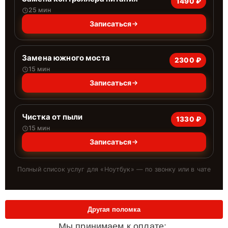
1490 ₽
25 мин
Записаться
Замена южного моста
2300 ₽
15 мин
Записаться
Чистка от пыли
1330 ₽
15 мин
Записаться
Полный список услуг для «
Ноутбук
» — по звонку или в чате
Другая поломка
Мы принимаем к оплате: