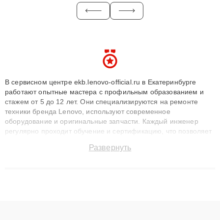
В сервисном центре ekb.lenovo-official.ru в Екатеринбурге
работают опытные мастера с профильным образованием и
стажем от 5 до 12 лет. Они специализируются на ремонте
техники бренда Lenovo, используют современное
оборудование и оригинальные запчасти. Каждый инженер
регулярно проходит обучение и сертификацию, что позволяет
быстро и точноdiagnostikировать поломки и восстанавливать
Развернуть
технику с сохранением гарантии до 3 лет. Наши мастера
решают сложные случаи: от замены матриц и материнских
плат до ремонта после залития и восстановления данных.
Благодаря высокой квалификации и ответственному подходу
клиенты получают быстрый, качественный ремонт и понятные
объяснения по результатам диагностики.