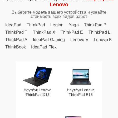
Lenovo
Выберите модель вашего устройства и узнайте
стоимость всех видов работ
IdeaPad
ThinkPad
Legion
Yoga
ThinkPad P
ThinkPad T
ThinkPad X
ThinkPad E
ThinkPad L
ThinkPad A
IdeaPad Gaming
Lenovo V
Lenovo K
ThinkBook
IdeaPad Flex
Ноутбук Lenovo
Ноутбук Lenovo
ThinkPad X13
ThinkPad E15