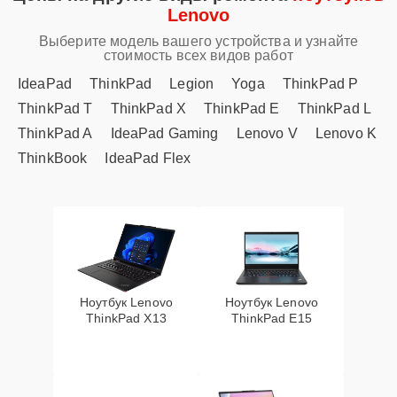
Lenovo
Выберите модель вашего устройства и узнайте
стоимость всех видов работ
IdeaPad
ThinkPad
Legion
Yoga
ThinkPad P
ThinkPad T
ThinkPad X
ThinkPad E
ThinkPad L
ThinkPad A
IdeaPad Gaming
Lenovo V
Lenovo K
ThinkBook
IdeaPad Flex
Ноутбук Lenovo
Ноутбук Lenovo
ThinkPad X13
ThinkPad E15