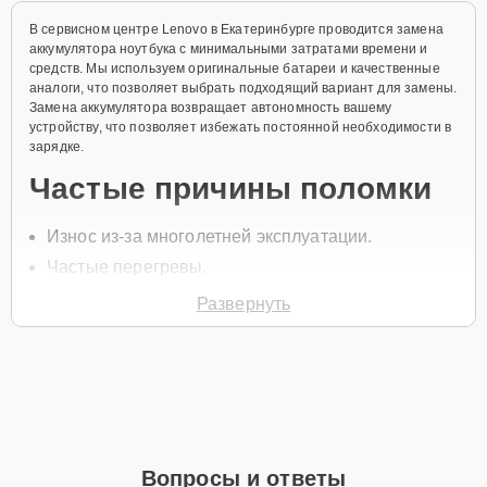
В сервисном центре Lenovo в Екатеринбурге проводится замена
аккумулятора ноутбука с минимальными затратами времени и
средств. Мы используем оригинальные батареи и качественные
аналоги, что позволяет выбрать подходящий вариант для замены.
Замена аккумулятора возвращает автономность вашему
устройству, что позволяет избежать постоянной необходимости в
зарядке.
Частые причины поломки
Износ из-за многолетней эксплуатации.
Частые перегревы.
Механические повреждения корпуса
Развернуть
аккумулятора.
Сбои в зарядке устройства.
Неправильное использование устройства.
Для заказа замены позвоните по телефону +7 (343) 288-39-12 или
оставьте
Заявку на сайте
. Специалист свяжется с вами в течение
минуты для уточнения всех вопросов и записи на диагностику и
Вопросы и ответы
ремонт.