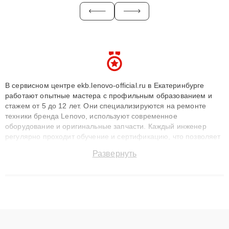
В сервисном центре ekb.lenovo-official.ru в Екатеринбурге
работают опытные мастера с профильным образованием и
стажем от 5 до 12 лет. Они специализируются на ремонте
техники бренда Lenovo, используют современное
оборудование и оригинальные запчасти. Каждый инженер
регулярно проходит обучение и сертификацию, что позволяет
быстро и точноdiagnostikировать поломки и восстанавливать
Развернуть
технику с сохранением гарантии до 3 лет. Наши мастера
решают сложные случаи: от замены матриц и материнских
плат до ремонта после залития и восстановления данных.
Благодаря высокой квалификации и ответственному подходу
клиенты получают быстрый, качественный ремонт и понятные
объяснения по результатам диагностики.