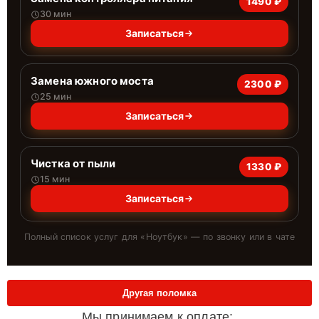
1490 ₽
30 мин
Записаться
Замена южного моста
2300 ₽
25 мин
Записаться
Чистка от пыли
1330 ₽
15 мин
Записаться
Полный список услуг для «
Ноутбук
» — по звонку или в чате
Другая поломка
Мы принимаем к оплате: