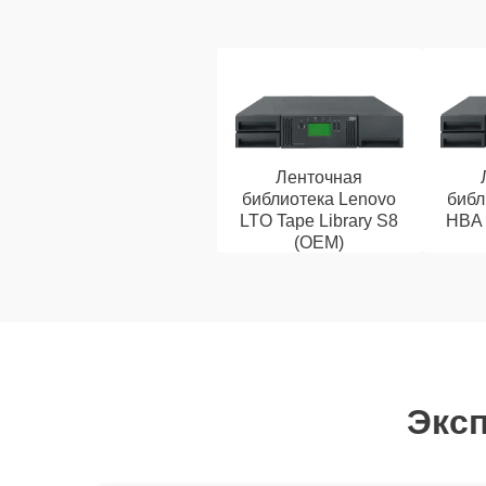
Ленточная
библиотека Lenovo
библ
LTO Tape Library S8
HBA 
(OEM)
Эксп