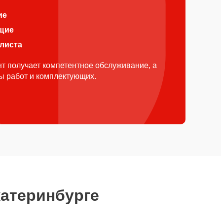
ие
щие
алиста
т получает компетентное обслуживание, а
ды работ и комплектующих.
катеринбурге