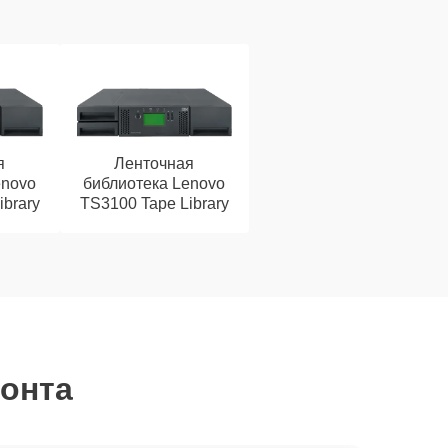
я
Ленточная
enovo
библиотека Lenovo
ibrary
TS3100 Tape Library
монта