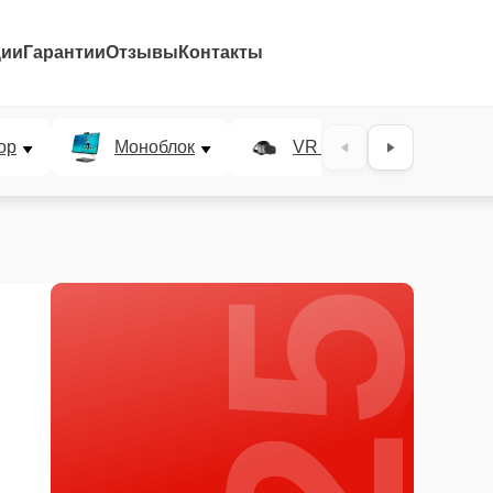
ции
Гарантии
Отзывы
Контакты
25%
ор
Моноблок
VR система