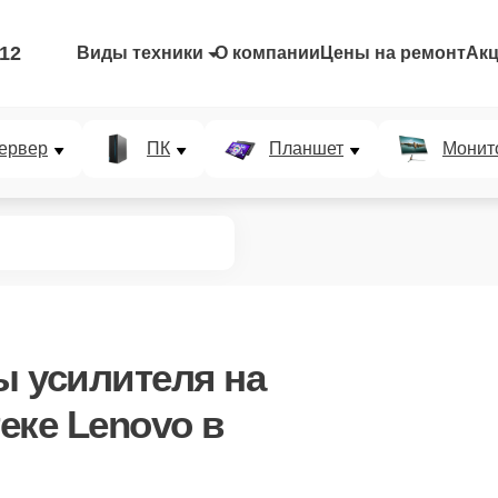
-12
Виды техники
О компании
Цены на ремонт
Ак
ервер
ПК
Планшет
Монит
ы усилителя
на
еке Lenovo в